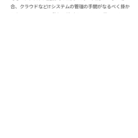
合、クラウドなどITシステムの管理の手間がなるべく掛か
らないシステムへの移行を検討するとよいと思います。
シェア
シェア
TOP
情報化・IT活用
情報化・IT活用
情報漏えいリスクを防ぐため、中小企業ができる情報セキ
ュリティ対策とは
専門家紹介