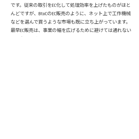
です。従来の取引をEC化して処理効率を上げたものがほと
んどですが、BtoCのEC販売のように、ネット上で工作機械
などを選んで買うような市場も既に立ち上がっています。
最早EC販売は、事業の幅を広げるために避けては通れない
ものなのです。
シェア
シェア
TOP
販売・マーケティング
販売
中小企業が、既存事業から展開するEC販売を成功させるポ
イント
専門家紹介